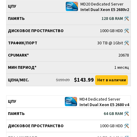
MD20 Dedicated Server
Intel Dual Xeon E5 2680v2
128 GB RAM 🛠
1000 GB HDD 🛠
30 TB @ 1Gbit 🛠
20678
1 месяц
$143.99
$159.89
Нет в наличии
MD4 Dedicated Server
Intel Dual Xeon E5 2680 v4
64 GB RAM 🛠
1000 GB HDD 🛠