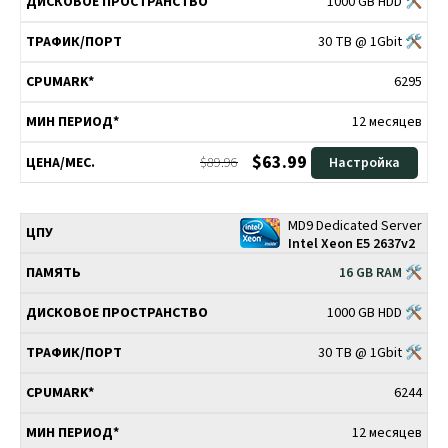
1000 GB HDD 🛠
30 TB @ 1Gbit 🛠
6295
12 месяцев
$63.99
$89.96
Настройка
MD9 Dedicated Server
Intel Xeon E5 2637v2
16 GB RAM 🛠
1000 GB HDD 🛠
30 TB @ 1Gbit 🛠
6244
12 месяцев