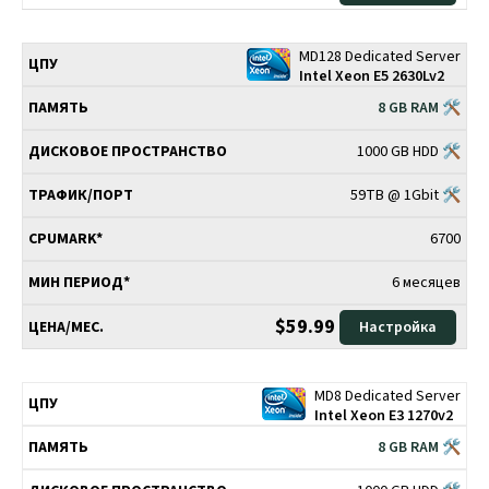
MD128 Dedicated Server
Intel Xeon E5 2630Lv2
8 GB RAM 🛠
1000 GB HDD 🛠
59TB @ 1Gbit 🛠
6700
6 месяцев
$59.99
Настройка
MD8 Dedicated Server
Intel Xeon E3 1270v2
8 GB RAM 🛠