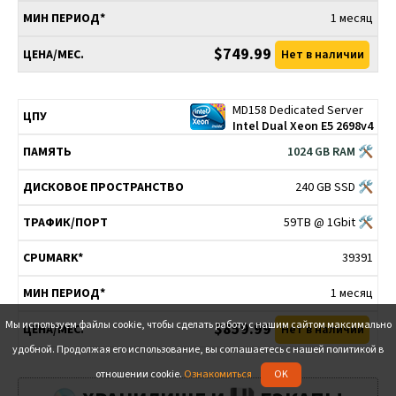
1 месяц
$749.99
Нет в наличии
MD158 Dedicated Server
Intel Dual Xeon E5 2698v4
1024 GB RAM 🛠
240 GB SSD 🛠
59TB @ 1Gbit 🛠
39391
1 месяц
Мы используем файлы cookie, чтобы сделать работу с нашим сайтом максимально
$859.99
Нет в наличии
удобной. Продолжая его использование, вы соглашаетесь с нашей политикой в
отношении cookie.
Ознакомиться
OK