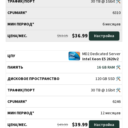
30 TB @ 1Gbit 🛠
6310
6 месяцев
$36.99
$53.15
Настройка
MD2 Dedicated Server
Intel Xeon E5 2620v2
16 GB RAM 🛠
120 GB SSD 🛠
30 TB @ 1Gbit 🛠
6246
12 месяцев
$39.99
$49.99
Настройка