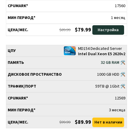
17560
1 месяц
$79.99
$89.99
Настройка
MD154 Dedicated Server
Intel Dual Xeon E5 2620v2
32 GB RAM 🛠
1000 GB HDD 🛠
59TB @ 1Gbit 🛠
12569
3 месяца
$89.99
$99.99
Нет в наличии