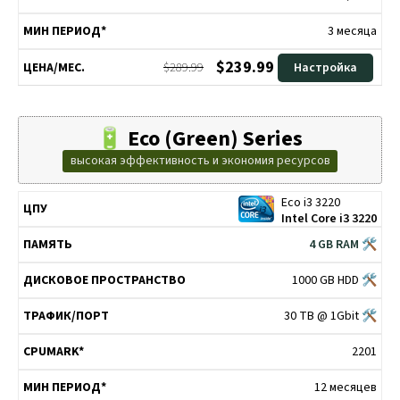
3 месяца
$239.99
$289.99
Настройка
🔋 Eco (Green) Series
высокая эффективность и экономия ресурсов
Eco i3 3220
ДИСКОВОЕ
ТРАФИК/
МИН
ЦПУ
ПАМЯТЬ
CPUMARK*
Intel Core i3 3220
ПРОСТРАНСТВО
ПОРТ
ПЕРИОД*
4 GB RAM 🛠
1000 GB HDD 🛠
30 TB @ 1Gbit 🛠
2201
12 месяцев