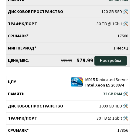
120 GB SSD 🛠
30 TB @ 1Gbit 🛠
17560
1 месяц
$79.99
$89.99
Настройка
MD15 Dedicated Server
Intel Xeon E5 2680v4
32 GB RAM 🛠
1000 GB HDD 🛠
30 TB @ 1Gbit 🛠
17856