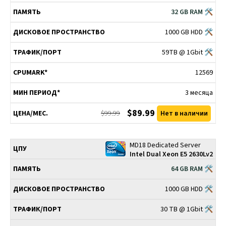
32 GB RAM 🛠
1000 GB HDD 🛠
59TB @ 1Gbit 🛠
12569
3 месяца
$89.99
$99.99
Нет в наличии
MD18 Dedicated Server
Intel Dual Xeon E5 2630Lv2
64 GB RAM 🛠
1000 GB HDD 🛠
30 TB @ 1Gbit 🛠