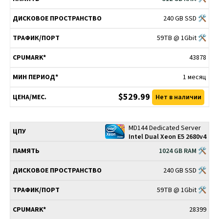
240 GB SSD 🛠
59TB @ 1Gbit 🛠
43878
1 месяц
$529.99
Нет в наличии
MD144 Dedicated Server
Intel Dual Xeon E5 2680v4
1024 GB RAM 🛠
240 GB SSD 🛠
59TB @ 1Gbit 🛠
28399