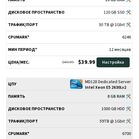
16 GB RAM 🛠
120 GB SSD 🛠
30 TB @ 1Gbit 🛠
6246
12 месяцев
$39.99
$49.99
Настройка
MD128 Dedicated Server
Intel Xeon E5 2630Lv2
8 GB RAM 🛠
1000 GB HDD 🛠
59TB @ 1Gbit 🛠
6700