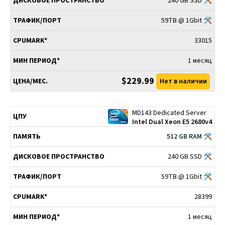
240 GB SSD 🛠
59TB @ 1Gbit 🛠
33015
1 месяц
$229.99
Нет в наличии
MD143 Dedicated Server
Intel Dual Xeon E5 2680v4
512 GB RAM 🛠
240 GB SSD 🛠
59TB @ 1Gbit 🛠
28399
1 месяц