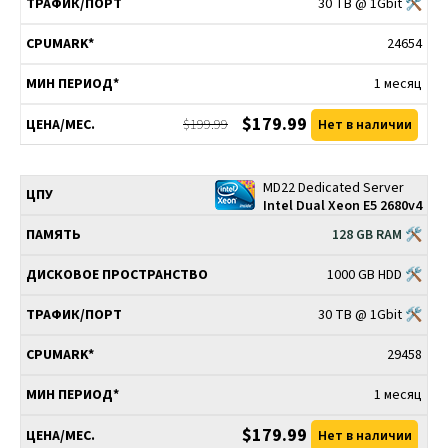
30 TB @ 1Gbit 🛠
24654
1 месяц
$179.99
$199.99
Нет в наличии
MD22 Dedicated Server
Intel Dual Xeon E5 2680v4
128 GB RAM 🛠
1000 GB HDD 🛠
30 TB @ 1Gbit 🛠
29458
1 месяц
$179.99
Нет в наличии