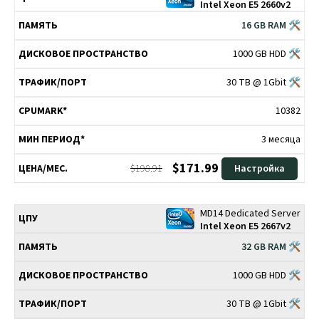
Intel Xeon E5 2660v2
16 GB RAM 🛠
1000 GB HDD 🛠
30 TB @ 1Gbit 🛠
10382
3 месяца
$171.99
$198.91
Настройка
MD14 Dedicated Server
Intel Xeon E5 2667v2
32 GB RAM 🛠
1000 GB HDD 🛠
30 TB @ 1Gbit 🛠