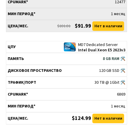
12477
1 месяц
$91.99
$101.01
Нет в наличии
MD7 Dedicated Server
Intel Dual Xeon E5 2623v3
8 GB RAM 🛠
120 GB SSD 🛠
30 TB @ 1Gbit 🛠
6869
1 месяц
$124.99
Нет в наличии