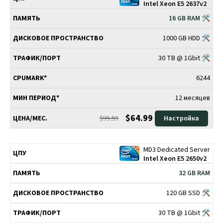
Intel Xeon E5 2637v2
16 GB RAM 🛠
1000 GB HDD 🛠
30 TB @ 1Gbit 🛠
6244
12 месяцев
$64.99
$95.59
Настройка
MD3 Dedicated Server
Intel Xeon E5 2650v2
32 GB RAM
120 GB SSD 🛠
30 TB @ 1Gbit 🛠