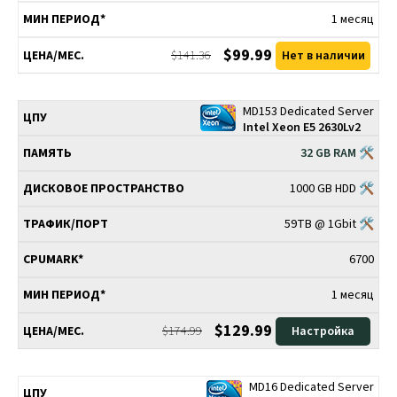
1 месяц
$99.99
$141.36
Нет в наличии
MD153 Dedicated Server
Intel Xeon E5 2630Lv2
32 GB RAM 🛠
1000 GB HDD 🛠
59TB @ 1Gbit 🛠
6700
1 месяц
$129.99
$174.99
Настройка
MD16 Dedicated Server