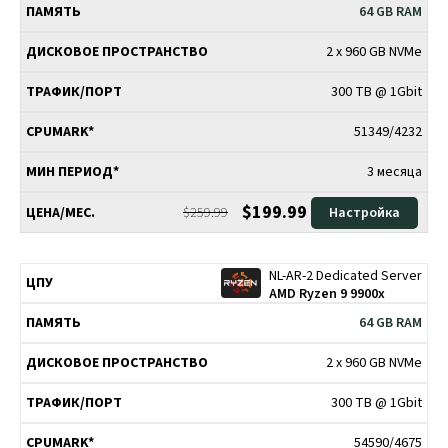
64 GB RAM
2 x 960 GB NVMe
300 TB @ 1Gbit
51349/4232
3 месяца
$199.99
$259.99
Настройка
NL-AR-2 Dedicated Server
AMD Ryzen 9 9900x
64 GB RAM
2 x 960 GB NVMe
300 TB @ 1Gbit
54590/4675