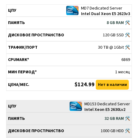
MD7 Dedicated Server
Intel Dual Xeon E5 2623v3
8 GB RAM 🛠
120 GB SSD 🛠
30 TB @ 1Gbit 🛠
6869
1 месяц
$124.99
Нет в наличии
MD153 Dedicated Server
Intel Xeon E5 2630Lv2
32 GB RAM 🛠
1000 GB HDD 🛠