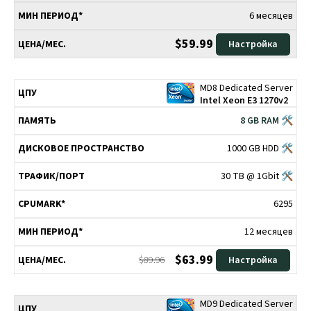
6 месяцев
$59.99
Настройка
MD8 Dedicated Server
Intel Xeon E3 1270v2
8 GB RAM 🛠
1000 GB HDD 🛠
30 TB @ 1Gbit 🛠
6295
12 месяцев
$63.99
$89.96
Настройка
MD9 Dedicated Server