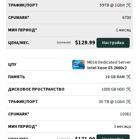
59TB @ 1Gbit 🛠
6700
1 месяц
$129.99
$174.99
Настройка
MD16 Dedicated Server
Intel Xeon E5 2660v2
16 GB RAM 🛠
1000 GB HDD 🛠
30 TB @ 1Gbit 🛠
10382
3 месяца