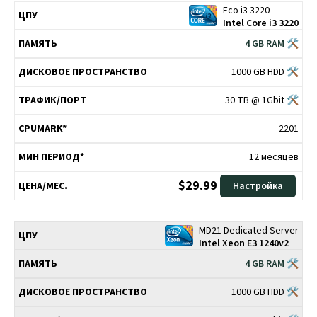
Eco i3 3220
ДИСКОВОЕ
ТРАФИК/
МИН
ЦПУ
ПАМЯТЬ
CPUMARK*
Intel Core i3 3220
ПРОСТРАНСТВО
ПОРТ
ПЕРИОД*
4 GB RAM 🛠
1000 GB HDD 🛠
30 TB @ 1Gbit 🛠
2201
12 месяцев
$29.99
Настройка
MD21 Dedicated Server
Intel Xeon E3 1240v2
4 GB RAM 🛠
1000 GB HDD 🛠