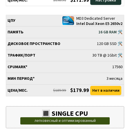
$171.99
$198.91
Настройка
MD3 Dedicated Server
Intel Dual Xeon E5 2650v2
16 GB RAM 🛠
120 GB SSD 🛠
30 TB @ 1Gbit 🛠
17560
3 месяца
$179.99
$189.99
Нет в наличии
🔳 SINGLE CPU
легковесный и оптимизированный