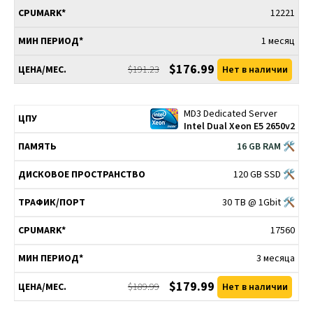
12221
1 месяц
$176.99
$191.23
Нет в наличии
MD3 Dedicated Server
Intel Dual Xeon E5 2650v2
16 GB RAM 🛠
120 GB SSD 🛠
30 TB @ 1Gbit 🛠
17560
3 месяца
$179.99
$189.99
Нет в наличии