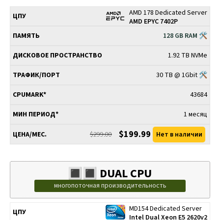
AMD 178 Dedicated Server
AMD EPYC 7402P
128 GB RAM 🛠
1.92 TB NVMe
30 TB @ 1Gbit 🛠
43684
1 месяц
$199.99
$299.00
Нет в наличии
🔳🔳 DUAL CPU
многопоточная производительность
MD154 Dedicated Server
ДИСКОВОЕ
ТРАФИК/
МИН
ЦПУ
ПАМЯТЬ
CPUMARK*
Intel Dual Xeon E5 2620v2
ПРОСТРАНСТВО
ПОРТ
ПЕРИОД*