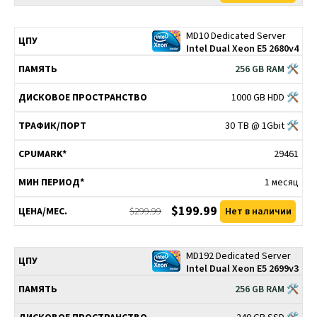
MD10 Dedicated Server
Intel Dual Xeon E5 2680v4
256 GB RAM 🛠
1000 GB HDD 🛠
30 TB @ 1Gbit 🛠
29461
1 месяц
$199.99
$299.99
Нет в наличии
MD192 Dedicated Server
Intel Dual Xeon E5 2699v3
256 GB RAM 🛠