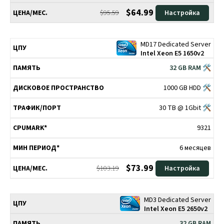
$64.99
$95.59
Настройка
MD17 Dedicated Server
Intel Xeon E5 1650v2
32 GB RAM 🛠
1000 GB HDD 🛠
30 TB @ 1Gbit 🛠
9321
6 месяцев
$73.99
$103.19
Настройка
MD3 Dedicated Server
Intel Xeon E5 2650v2
32 GB RAM