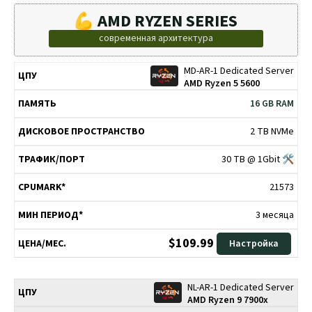
💪 AMD RYZEN SERIES
современная архитектура
MD-AR-1 Dedicated Server
ДИСКОВОЕ
ТРАФИК/
МИН
ЦПУ
ПАМЯТЬ
CPUMARK*
AMD Ryzen 5 5600
ПРОСТРАНСТВО
ПОРТ
ПЕРИОД*
16 GB RAM
2 TB NVMe
30 TB @ 1Gbit 🛠
21573
3 месяца
$109.99
Настройка
NL-AR-1 Dedicated Server
AMD Ryzen 9 7900x