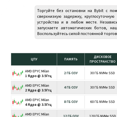
Торгуйте без остановки на Bybit с п
сверхнизкую задержку, круглосуточную
устройства и в любом месте. Независ
запускаете автоматических ботов, на
Воспользуйтесь силой постоянной торговли
ДИСКОВОЕ
ЦПУ
ПАМЯТЬ
ПРОСТРАНСТВО
AMD EPYC Milan
2 ГБ ОЗУ
30 ГБ NVMe SSD
1 Ядро @ 3.5Ггц
AMD EPYC Milan
4 ГБ ОЗУ
30 ГБ NVMe SSD
2 Ядра @ 3.5Ггц
AMD EPYC Milan
8 ГБ ОЗУ
60 ГБ NVMe SSD
4 Ядра @ 3.5Ггц
AMD EPYC Milan
12 ГБ ОЗУ
120 ГБ NVMe SSD