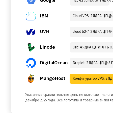
Google
n2 / e2 compute: 2 ЯДРА 
IBM
Cloud VPS: 2 ЯДРА ЦП @ 
OVH
cloud b2-7: 2 ЯДРА ЦП @ 
Linode
8gb: 4 ЯДРА ЦП @ 8 ГБ О
DigitalOcean
Droplet: 2 ЯДРА ЦП @ 8 
MangoHost
Конфигуратор VPS: 2 ЯД
Указанные сравнительные цены не включают налоги
декабре 2025 года. Все логотипы и товарные знаки 