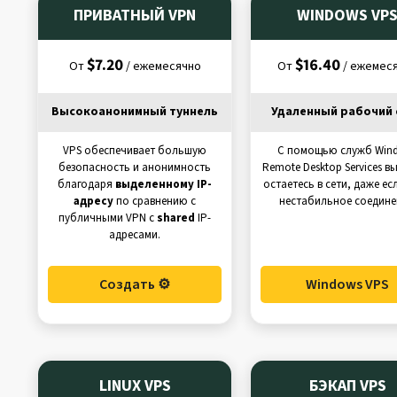
ПРИВАТНЫЙ VPN
WINDOWS VP
$7.20
$16.40
От
/ ежемесячно
От
/ ежемес
Высокоанонимный туннель
Удаленный рабочий 
VPS обеспечивает большую
С помощью служб Win
безопасность и анонимность
Remote Desktop Services вы
благодаря
выделенному IP-
остаетесь в сети, даже есл
адресу
по сравнению с
нестабильное соедине
публичными VPN с
shared
IP-
адресами.
Создать ⚙️
Windows VPS
LINUX VPS
БЭКАП VPS