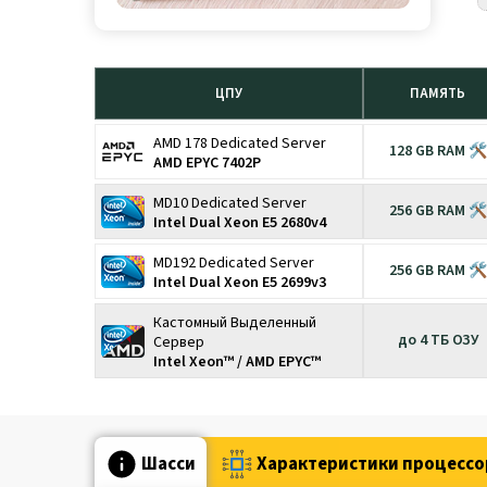
ЦПУ
ПАМЯТЬ
AMD 178 Dedicated Server
128 GB RAM 🛠
AMD EPYC 7402P
MD10 Dedicated Server
256 GB RAM 🛠
Intel Dual Xeon E5 2680v4
MD192 Dedicated Server
256 GB RAM 🛠
Intel Dual Xeon E5 2699v3
Кастомный Выделенный
до 4 ТБ ОЗУ
Сервер
Intel Xeon™ / AMD EPYC™
Шасси
Характеристики процессо