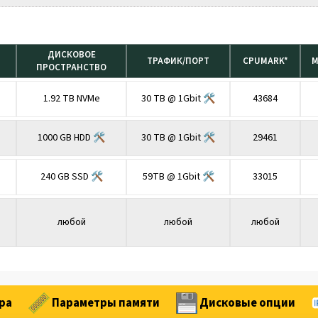
ДИСКОВОЕ
ТРАФИК/ПОРТ
CPUMARK*
М
ПРОСТРАНСТВО
1.92 TB NVMe
30 TB @ 1Gbit 🛠
43684
1000 GB HDD 🛠
30 TB @ 1Gbit 🛠
29461
240 GB SSD 🛠
59TB @ 1Gbit 🛠
33015
любой
любой
любой
ра
Параметры памяти
Дисковые опции