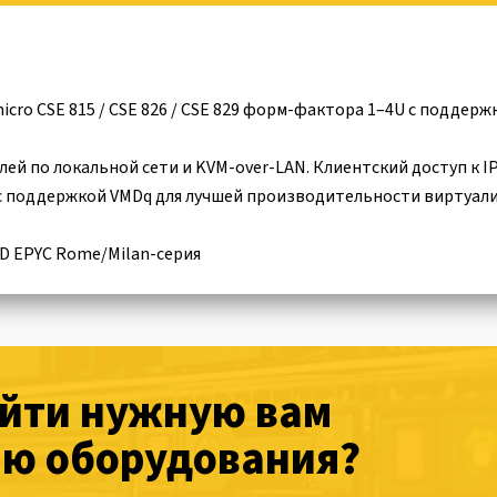
o CSE 815 / CSE 826 / CSE 829 форм-фактора 1–4U с поддержкой
лей по локальной сети и KVM-over-LAN. Клиентский доступ к 
 с поддержкой VMDq для лучшей производительности виртуал
MD EPYC Rome/Milan-серия
айти нужную вам
ю оборудования?