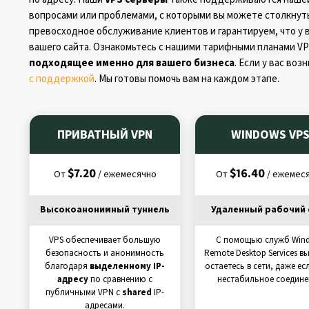
вопросами или проблемами, с которыми вы можете столкнуть
превосходное обслуживание клиентов и гарантируем, что у 
вашего сайта. Ознакомьтесь с нашими тарифными планами VP
подходящее именно для вашего бизнеса
. Если у вас во
с поддержкой
. Мы готовы помочь вам на каждом этапе.
ПРИВАТНЫЙ VPN
WINDOWS VP
$7.20
$16.40
От
/ ежемесячно
От
/ ежемес
Высокоанонимный туннель
Удаленный рабочий 
VPS обеспечивает большую
С помощью служб Win
безопасность и анонимность
Remote Desktop Services вы
благодаря
выделенному IP-
остаетесь в сети, даже есл
адресу
по сравнению с
нестабильное соедине
публичными VPN с
shared
IP-
адресами.