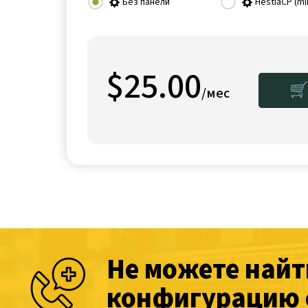
Без панели
HestiaCP (mi
$25.00
🛒
/мес
Не можете най
конфигурацию 