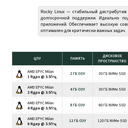
Rocky Linux — стабильный дистрибутив 
долгосрочной поддержки. Идеально по
приложений. Обеспечивает высокую сов
оптимален для критически важных задач.
ДИСКОВОЕ
ЦПУ
ПАМЯТЬ
ПРОСТРАНСТВО
AMD EPYC Milan
2 ГБ ОЗУ
30 ГБ NVMe SSD
1 Ядро @ 3.5Ггц
AMD EPYC Milan
4 ГБ ОЗУ
30 ГБ NVMe SSD
2 Ядра @ 3.5Ггц
AMD EPYC Milan
8 ГБ ОЗУ
60 ГБ NVMe SSD
4 Ядра @ 3.5Ггц
AMD EPYC Milan
12 ГБ ОЗУ
120 ГБ NVMe SSD
6 Ядер @ 3.5Ггц