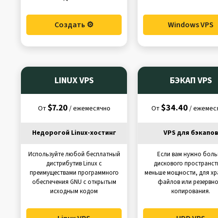
Создать ⚙️
Windows VPS
LINUX VPS
БЭКАП VPS
$7.20
$34.40
От
/ ежемесячно
От
/ ежемес
Недорогой Linux-хостинг
VPS для бэкапо
Используйте любой бесплатный
Если вам нужно бол
дистрибутив Linux с
дискового пространст
преимуществами программного
меньше мощности, для хр
обеспечения GNU с открытым
файлов или резервно
исходным кодом
копирования.