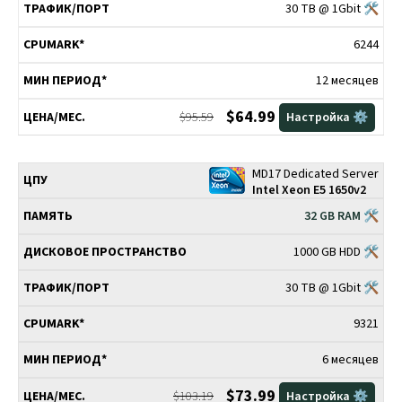
30 TB @ 1Gbit 🛠
6244
12 месяцев
$64.99
$95.59
Настройка ⚙️
MD17 Dedicated Server
Intel Xeon E5 1650v2
32 GB RAM 🛠
1000 GB HDD 🛠
30 TB @ 1Gbit 🛠
9321
6 месяцев
$73.99
$103.19
Настройка ⚙️