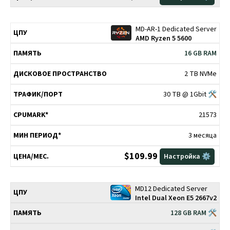
MD-AR-1 Dedicated Server
AMD Ryzen 5 5600
16 GB RAM
2 TB NVMe
30 TB @ 1Gbit 🛠
21573
3 месяца
$109.99
Настройка ⚙️
MD12 Dedicated Server
Intel Dual Xeon E5 2667v2
128 GB RAM 🛠