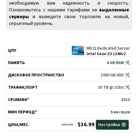
необходимую вам надежность и скорость.
Ознакомьтесь с нашими тарифами на
выделенные
серверы
и выведите свою торговлю на новый,
серьезный уровень.
MD21 Dedicated Server
ДИСКОВОЕ
ТРАФИК/
МИН
ЦПУ
ПАМЯТЬ
CPUMARK*
Intel Xeon E3 1240v2
ПРОСТРАНСТВО
ПОРТ
ПЕРИОД*
4 GB RAM 🛠
1000 GB HDD 🛠
30 TB @ 1Gbit 🛠
6310
6 месяцев
$36.99
$53.15
Настройка ⚙️