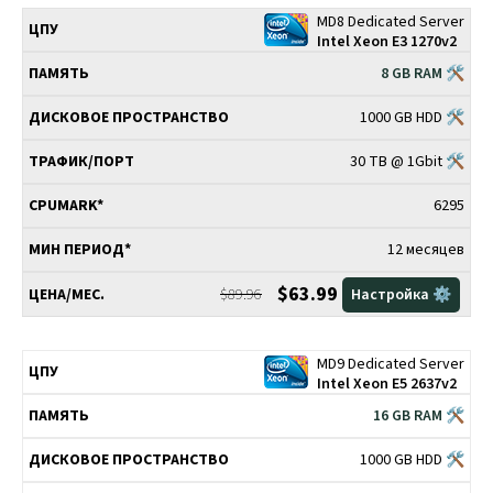
MD8 Dedicated Server
Intel Xeon E3 1270v2
8 GB RAM 🛠
1000 GB HDD 🛠
30 TB @ 1Gbit 🛠
6295
12 месяцев
$63.99
$89.96
Настройка ⚙️
MD9 Dedicated Server
Intel Xeon E5 2637v2
16 GB RAM 🛠
1000 GB HDD 🛠