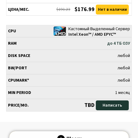
$176.99
$191.23
Нет в наличии
Кастомный Выделенный Сервер
Intel Xeon™ / AMD EPYC™
до 4 ТБ ОЗУ
любой
любой
любой
1 месяц
TBD
Написать