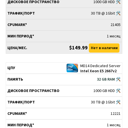
1000 GB HDD 🛠
30 TB @ 1Gbit 🛠
21405
1 месяц
$149.99
Нет в наличии
MD14 Dedicated Server
Intel Xeon E5 2667v2
32 GB RAM 🛠
1000 GB HDD 🛠
30 TB @ 1Gbit 🛠
12221
1 месяц