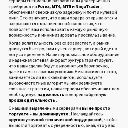
серверы специально разработаны для серьезных
трейдеров на
Forex, MT4, MT5 и NinjaTrader
,
обеспечивая сверхнизкую задержку и почти нулевой
пинг. Это означает, что ваши ордера открываются и
закрываются с молниеносной скоростью, что
позволяет вам использовать каждую рыночную
возможность и минимизировать проскальзывание.
Когда волатильность резко возрастает, а рынки
движутся быстро, вам нужен сервер, который идет в
ногу со временем. Наше первоклассное оборудование
и надежная сетевая инфраструктура гарантируют,
что ваши сделки будут выполняться безупречно,
даже в самых сложных условиях. Независимо от того,
занимаетесь ли вы скальпингом, используете
высокочастотные алгоритмы или реализуете
сложные стратегии, наши серверы обеспечивают вам
необходимую
надежность
и непревзойденную
производительность
.
С нашими выделенными серверами
вы не просто
торгуете – вы доминируете
. Наслаждайтесь
круглосуточной технической поддержкой
, чтобы
вы могли торговать с уверенностью, зная, что у вас