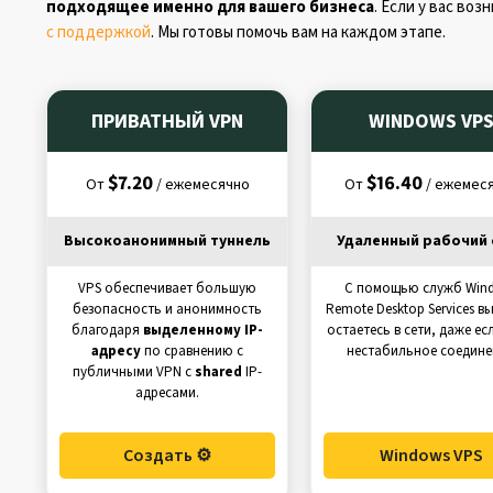
подходящее именно для вашего бизнеса
. Если у вас во
с поддержкой
. Мы готовы помочь вам на каждом этапе.
ПРИВАТНЫЙ VPN
WINDOWS VP
$7.20
$16.40
От
/ ежемесячно
От
/ ежемес
Высокоанонимный туннель
Удаленный рабочий 
VPS обеспечивает большую
С помощью служб Win
безопасность и анонимность
Remote Desktop Services вы
благодаря
выделенному IP-
остаетесь в сети, даже есл
адресу
по сравнению с
нестабильное соедине
публичными VPN с
shared
IP-
адресами.
Создать ⚙️
Windows VPS