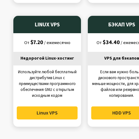
LINUX VPS
БЭКАП VPS
$7.20
$34.40
От
/ ежемесячно
От
/ ежемес
Недорогой Linux-хостинг
VPS для бэкапо
Используйте любой бесплатный
Если вам нужно бол
дистрибутив Linux с
дискового пространст
преимуществами программного
меньше мощности, для хр
обеспечения GNU с открытым
файлов или резервно
исходным кодом
копирования.
Linux VPS
HDD VPS