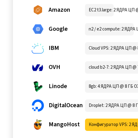
Amazon
EC2 t3.large: 2 ЯДРА ЦП 
Google
n2 / e2 compute: 2 ЯДРА 
IBM
Cloud VPS: 2 ЯДРА ЦП @ 
OVH
cloud b2-7: 2 ЯДРА ЦП @ 
Linode
8gb: 4 ЯДРА ЦП @ 8 ГБ О
DigitalOcean
Droplet: 2 ЯДРА ЦП @ 8 
MangoHost
Конфигуратор VPS: 2 ЯД