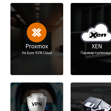
Proxmox
XEN
На Базе KVM Cloud
Паравиртуализац