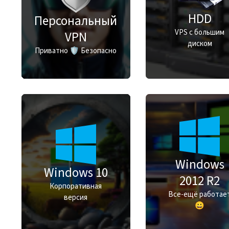
HDD
Персональный
VPS с большим
VPN
диском
Приватно 🛡️ Безопасно
Windows
Windows 10
2012 R2
Корпоративная
Все-ещё работае
версия
😀