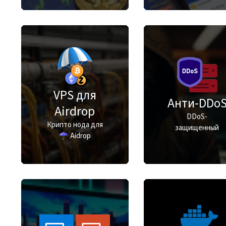
VPS для
Анти-DDo
Airdrop
DDoS-
Крипто нода для
защищенный
☂ Aidrop