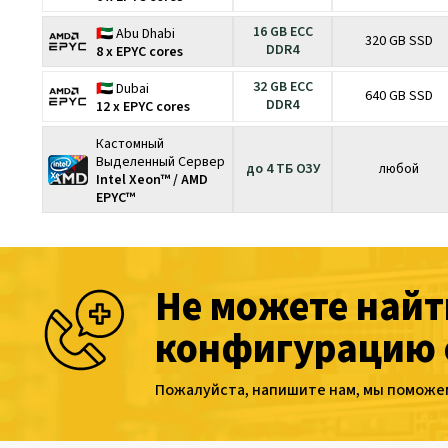
16 GB ECC
🇦🇪 Abu Dhabi
320 GB SSD
DDR4
8 x EPYC cores
32 GB ECC
🇦🇪 Dubai
640 GB SSD
DDR4
12 x EPYC cores
Кастомный
Выделенный Сервер
до 4 ТБ ОЗУ
любой
Intel Xeon™ / AMD
EPYC™
Не можете най
конфигурацию 
Пожалуйста, напишите нам, мы поможем