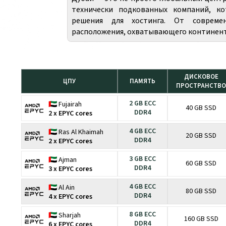
технически подкованных компаний, к
решения для хостинга. От совреме
расположения, охватывающего континенты
ДИСКОВОЕ
ЦПУ
ПАМЯТЬ
ПРОСТРАНСТВО
2 GB ECC
🇦🇪 Fujairah
40 GB SSD
DDR4
2 x EPYC cores
4 GB ECC
🇦🇪 Ras Al Khaimah
20 GB SSD
DDR4
2 x EPYC cores
3 GB ECC
🇦🇪 Ajman
60 GB SSD
DDR4
3 x EPYC cores
4 GB ECC
🇦🇪 Al Ain
80 GB SSD
DDR4
4 x EPYC cores
8 GB ECC
🇦🇪 Sharjah
160 GB SSD
DDR4
6 x EPYC cores