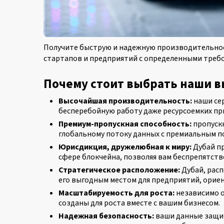
Получите быструю и надежную производительност
стартапов и предприятий с определенными треб
Почему стоит выбрать наши 
Высочайшая производительность:
наши сер
бесперебойную работу даже ресурсоемких пр
Премиум-пропускная способность:
пропускн
глобальному потоку данных с премиальным п
Юрисдикция, дружелюбная к миру:
Дубай пр
сфере блокчейна, позволяя вам беспрепятст
Стратегическое расположение:
Дубай, расп
его выгодным местом для предприятий, ори
Масштабируемость для роста:
независимо о
созданы для роста вместе с вашим бизнесом.
Надежная безопасность:
ваши данные защищ