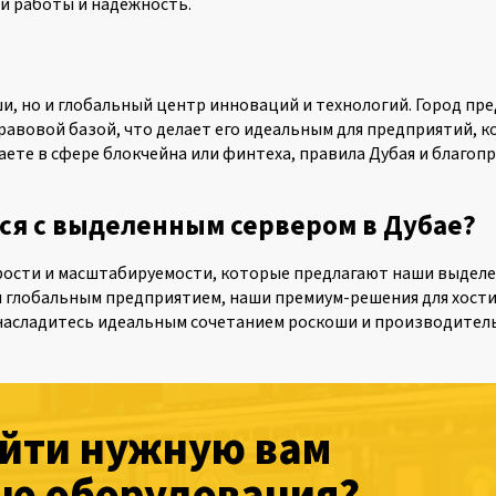
й работы и надежность.
и, но и глобальный центр инноваций и технологий. Город пр
авовой базой, что делает его идеальным для предприятий, 
ете в сфере блокчейна или финтеха, правила Дубая и благопр
ся с выделенным сервером в Дубае?
сти и масштабируемости, которые предлагают наши выделен
и глобальным предприятием, наши премиум-решения для хости
 насладитесь идеальным сочетанием роскоши и производител
айти нужную вам