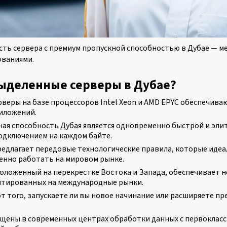
ь сервера с премиум пропускной способностью в Дубае — ме
ованиями.
выделенные серверы в Дубае?
веры на базе процессоров Intel Xeon и AMD EPYC обеспечива
иложений.
ая способность Дубая является одновременно быстрой и эли
одключением на каждом байте.
едлагает передовые технологические правила, которые идеал
венно работать на мировом рынке.
оложенный на перекрестке Востока и Запада, обеспечивает 
ентированных на международные рынки.
т того, запускаете ли вы новое начинание или расширяете п
ены в современных центрах обработки данных с первокласс