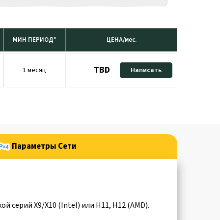
МИН ПЕРИОД*
ЦЕНА/мес.
TBD
1 месяц
Написать
Параметры Сети
 серий X9/X10 (Intel) или H11, H12 (AMD).