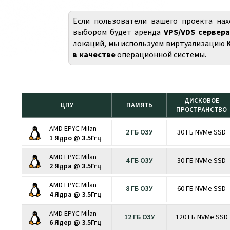
Если пользователи вашего проекта нах
выбором будет аренда
VPS/VDS сервера
локаций, мы используем виртуализацию
в качестве
операционной системы.
ДИСКОВОЕ
ЦПУ
ПАМЯТЬ
ПРОСТРАНСТВО
AMD EPYC Milan
2 ГБ ОЗУ
30 ГБ NVMe SSD
1 Ядро @ 3.5Ггц
AMD EPYC Milan
4 ГБ ОЗУ
30 ГБ NVMe SSD
2 Ядра @ 3.5Ггц
AMD EPYC Milan
8 ГБ ОЗУ
60 ГБ NVMe SSD
4 Ядра @ 3.5Ггц
AMD EPYC Milan
12 ГБ ОЗУ
120 ГБ NVMe SSD
6 Ядер @ 3.5Ггц