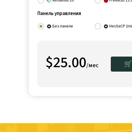
Almalinux 10
FreeBSD 13.
Панель управления
Без панели
HestiaCP (mi
$25.00
🛒
/мес