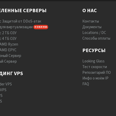
ЛЕННЫЕ СЕРВЕРЫ
О НАС
с Защитой от DDoS-атак
Контакты
для виртуализации
Документы
НОВИНКА
Locations / DC
с 2 ТБ ОЗУ
Способы оплаты
с 4 ТБ ОЗУ
 AMD Ryzen
РЕСУРСЫ
 AMD EPYC
ный Сервер
Looking Glass
ый Сервер
Тест скорости
ДИНГ VPS
Репозитарий ПО
Инфо о моём IP
FAQ
der VPS
 VPS
PS
PS